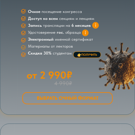
Очное
посещение конгресса
Доступ ко всем
секциям и лекциям
Запись
трансляции на
6 месяцев
Удостоверение
гос.
образца
Электронный
именной сертификат
Материалы от лекторов
Скидка 30%
студентам
ПОЛУЧИТЬ
от 2 990₽
4 990₽
ВЫБРАТЬ ОЧНЫЙ ФОРМАТ